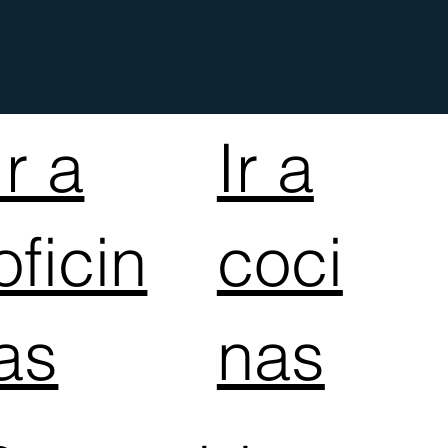
Ir a
Ir a
oficin
coci
as
nas