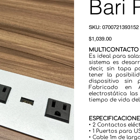
Bari 
SKU
SKU:
0700721393152
0700721393152
Precio
$1,039.00
MULTICONTACTO 
Es ideal para sala
sistema es desarro
decir, sin tapa 
tener la posibil
dispositivo sin
Fabricado en A
electrostática la
tiempo de vida del
ESPECIFICACION
• 2 Contactos elé
• 1 Puertos para U
• Cable 1m de lar