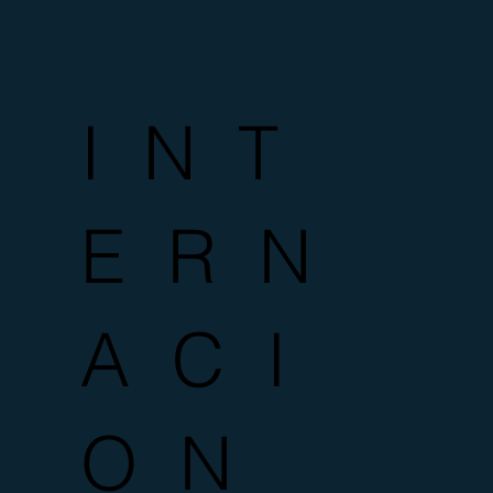
I N T
E R N
A C I
O N