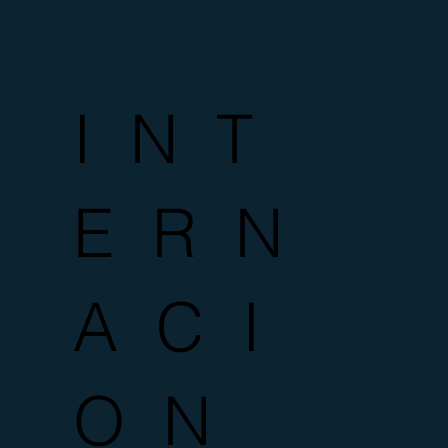
I N T
E R N
A C I
O N