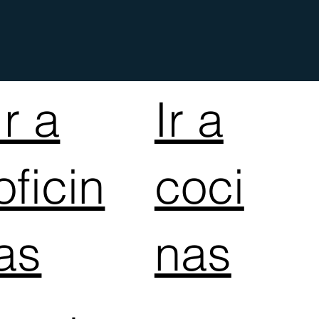
Ir a
Ir a
oficin
coci
as
nas