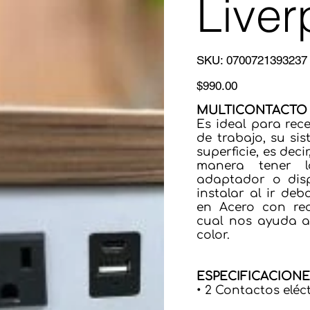
Liver
SKU
SKU:
0700721393237
0700721393237
Precio
$990.00
MULTICONTACTO 
Es ideal para rece
de trabajo, su sis
superficie, es dec
manera tener l
adaptador o dispo
instalar al ir de
en Acero con rec
cual nos ayuda a 
color.
ESPECIFICACION
• 2 Contactos elé