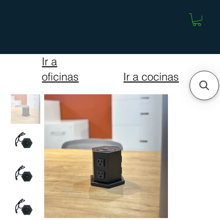
Ir a
Ir a cocinas
oficinas