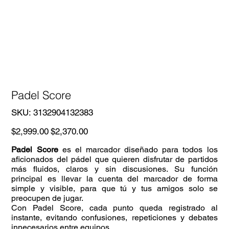
Padel Score
SKU
SKU:
3132904132383
3132904132383
Precio
Precio
$2,999.00
$2,370.00
original
de
oferta
Padel Score
es el marcador diseñado para todos los
aficionados del pádel que quieren disfrutar de partidos
más fluidos, claros y sin discusiones. Su función
principal es llevar la cuenta del marcador de forma
simple y visible, para que tú y tus amigos solo se
preocupen de jugar.
Con Padel Score, cada punto queda registrado al
instante, evitando confusiones, repeticiones y debates
innecesarios entre equipos.