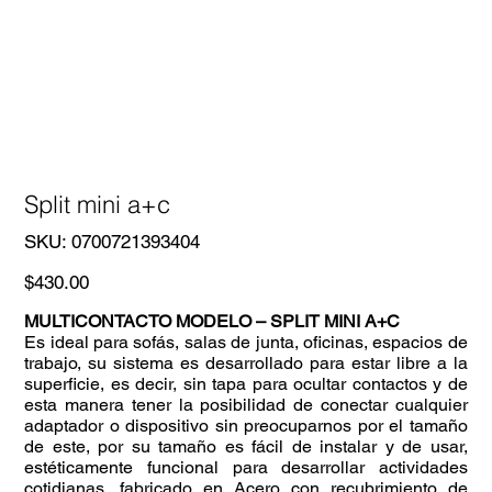
Split mini a+c
SKU
SKU:
0700721393404
0700721393404
Precio
$430.00
MULTICONTACTO MODELO – SPLIT MINI A+C
Es ideal para sofás, salas de junta, oficinas, espacios de
trabajo, su sistema es desarrollado para estar libre a la
superficie, es decir, sin tapa para ocultar contactos y de
esta manera tener la posibilidad de conectar cualquier
adaptador o dispositivo sin preocuparnos por el tamaño
de este, por su tamaño es fácil de instalar y de usar,
estéticamente funcional para desarrollar actividades
cotidianas, fabricado en Acero con recubrimiento de