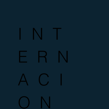
I N T
E R N
A C I
O N