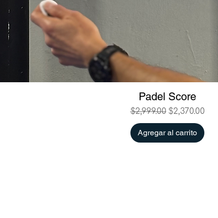
Padel Score
Precio
Precio de o
$2,999.00
$2,370.00
Agregar al carrito